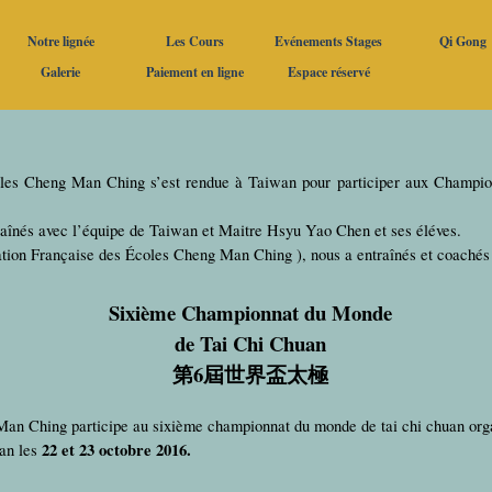
Sauter le menu
Notre lignée
Les Cours
Evénements Stages
Qi Gong
▼
▼
▼
▼
Galerie
Paiement en ligne
Espace réservé
▼
▼
▼
▼
oles Cheng Man Ching s’est rendue à Taiwan pour participer aux Champi
raînés avec l’équipe de Taiwan et Maitre Hsyu Yao Chen et ses éléves.
tion Française des Écoles Cheng Man Ching ), nous a entraînés et coachés j
Sixième Championnat du Monde
de Tai Chi Chuan
第
6
屆世界盃太極
Man Ching participe au sixième championnat du monde de tai chi chuan org
22 et 23 octobre 2016.
an les