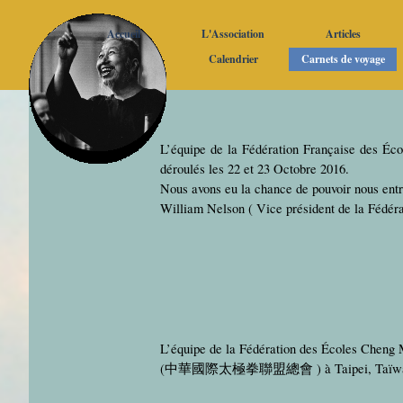
Aller au contenu
Accueil
L'Association
Articles
▼
Calendrier
Carnets de voyage
L’équipe de la Fédération Française des Éc
déroulés les 22 et 23 Octobre 2016.
Nous avons eu la chance de pouvoir nous ent
William Nelson ( Vice président de la Fédéra
L’équipe de la Fédération des Écoles Cheng 
(
中華國際太極拳聯盟總會
)
à
Taipei, Ta
ï
w