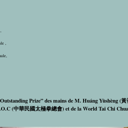
,
le ,
nale,
“Outstanding Prize” des mains de M. Huáng Yùshèng (
黃
.O.C (
中華民國太極拳總會
)
et de la World Tai Chi Chua